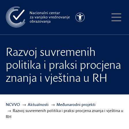
Preskoči
na
Pristupačnost
glavni
Pokaži
sadržaj
meni
Razvoj suvremenih
politika i praksi procjena
znanja i vještina u RH
NCVVO
Aktualnosti
Međunarodni projekti
Razvoj suvremenih politika i praksi procjena znanja i vještina u
RH