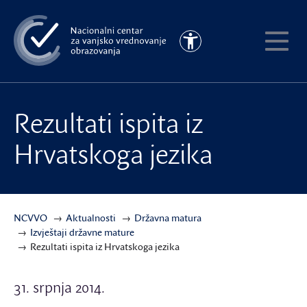
Preskoči
na
Pristupačnost
glavni
Pokaži
sadržaj
meni
Rezultati ispita iz
Hrvatskoga jezika
NCVVO
Aktualnosti
Državna matura
Izvještaji državne mature
Rezultati ispita iz Hrvatskoga jezika
31. srpnja 2014.