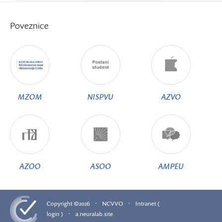
Poveznice
MZOM
NISPVU
AZVO
AZOO
ASOO
AMPEU
·
·
Copyright ©2026
NCVVO
Intranet (
·
login )
a.neuralab.site