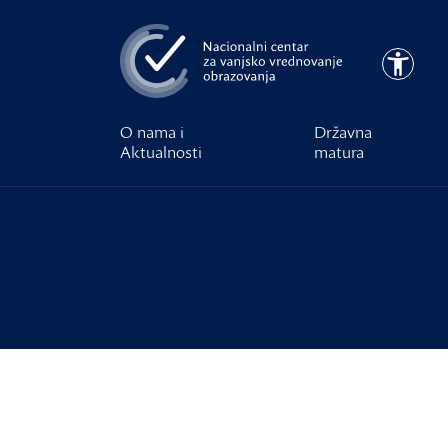
Preskoči na glavni sadržaj
Pristupa
O nama i
Državna
Aktualnosti
matura