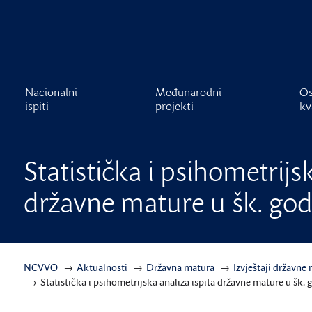
čnost
Nacionalni
Međunarodni
Os
ispiti
projekti
kv
Statistička i psihometrijsk
državne mature u šk. god.
NCVVO
Aktualnosti
Državna matura
Izvještaji državne
Statistička i psihometrijska analiza ispita državne mature u šk. g