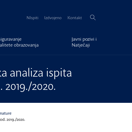
Pretraži:
NIspiti
Izdvojeno
Kontakt
iguravanje
Javni pozivi i
alitete obrazovanja
Natječaji
a analiza ispita
 2019./2020.
 mature
od. 2019./2020.