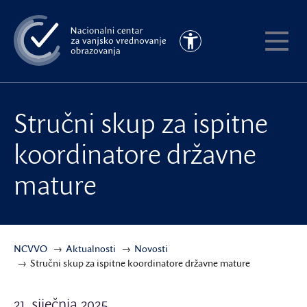
Preskoči
na
Pristupačnost
glavni
Pokaži
sadržaj
meni
Stručni skup za ispitne
koordinatore državne
mature
NCVVO
Aktualnosti
Novosti
Stručni skup za ispitne koordinatore državne mature
21. siječnja 2025.