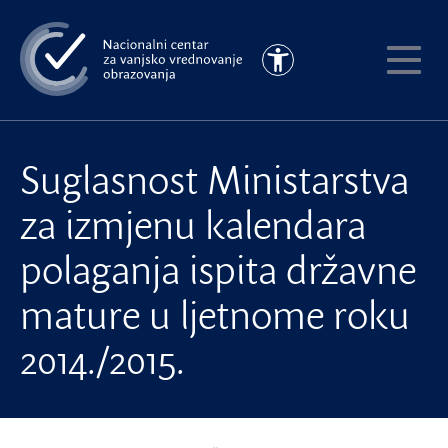
Preskoči
na
Pristupačnost
glavni
Pokaži
sadržaj
meni
Suglasnost Ministarstva
za izmjenu kalendara
polaganja ispita državne
mature u ljetnome roku
2014./2015.