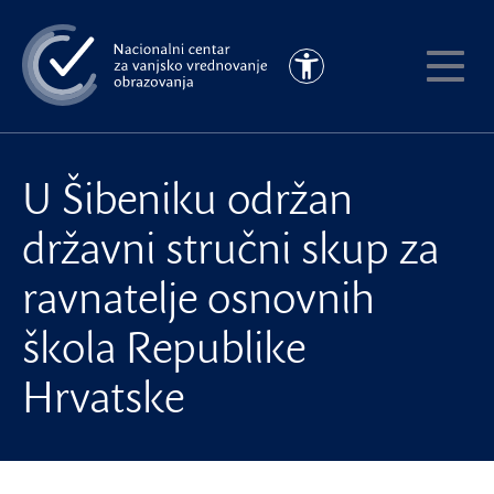
Preskoči
na
Pristupačnost
glavni
Pokaži
sadržaj
meni
U Šibeniku održan
državni stručni skup za
ravnatelje osnovnih
škola Republike
Hrvatske