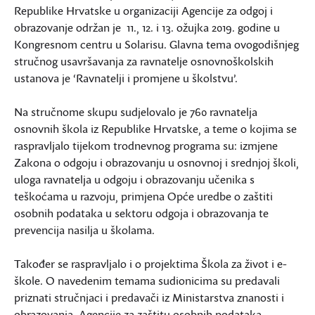
Republike Hrvatske u organizaciji Agencije za odgoj i
obrazovanje održan je 11., 12. i 13. ožujka 2019. godine u
Kongresnom centru u Solarisu. Glavna tema ovogodišnjeg
stručnog usavršavanja za ravnatelje osnovnoškolskih
ustanova je ‘Ravnatelji i promjene u školstvu’.
Na stručnome skupu sudjelovalo je 760 ravnatelja
osnovnih škola iz Republike Hrvatske, a teme o kojima se
raspravljalo tijekom trodnevnog programa su: izmjene
Zakona o odgoju i obrazovanju u osnovnoj i srednjoj školi,
uloga ravnatelja u odgoju i obrazovanju učenika s
teškoćama u razvoju, primjena Opće uredbe o zaštiti
osobnih podataka u sektoru odgoja i obrazovanja te
prevencija nasilja u školama.
Također se raspravljalo i o projektima Škola za život i e-
škole. O navedenim temama sudionicima su predavali
priznati stručnjaci i predavači iz Ministarstva znanosti i
obrazovanja, Agencije za zaštitu osobnih podataka,