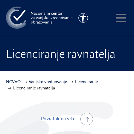
Preskoči
na
Pristupačnost
glavni
Pokaži
sadržaj
meni
Licenciranje ravnatelja
NCVVO
Vanjsko vrednovanje
Licenciranje
Licenciranje ravnatelja
Povratak na vrh