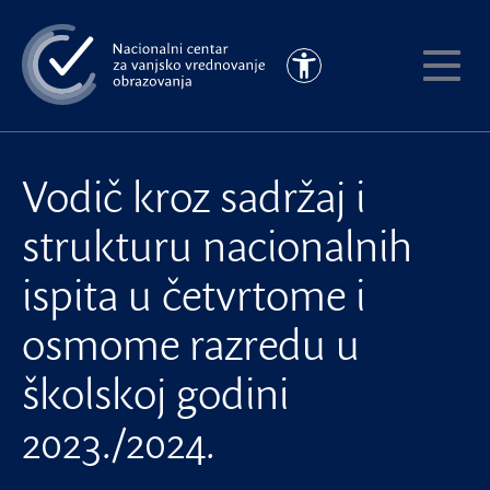
Preskoči
na
Pristupačnost
glavni
Pokaži
sadržaj
meni
Vodič kroz sadržaj i
strukturu nacionalnih
ispita u četvrtome i
osmome razredu u
školskoj godini
2023./2024.