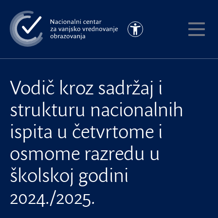
Preskoči
na
Pristupačnost
glavni
Pokaži
sadržaj
meni
Vodič kroz sadržaj i
strukturu nacionalnih
ispita u četvrtome i
osmome razredu u
školskoj godini
2024./2025.