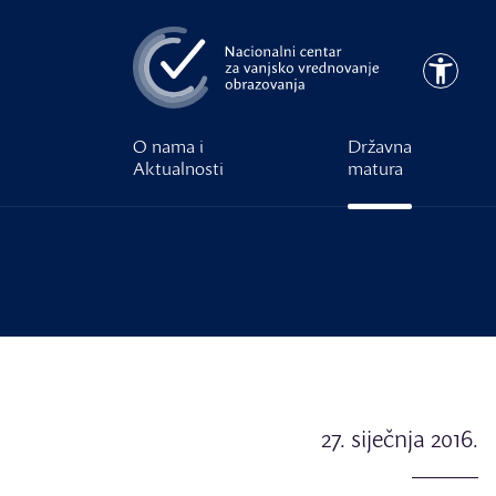
Preskoči na glavni sadržaj
Pristupa
O nama i
Državna
Aktualnosti
matura
27. siječnja 2016.