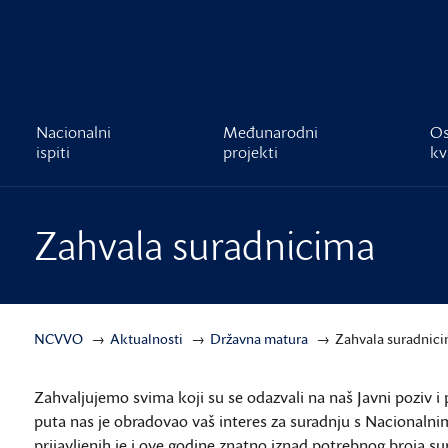
čnost
Nacionalni
Međunarodni
Os
ispiti
projekti
kv
Zahvala suradnicima
NCVVO
Aktualnosti
Državna matura
Zahvala suradnic
Zahvaljujemo svima koji su se odazvali na naš Javni poziv i p
puta nas je obradovao vaš interes za suradnju s Nacionaln
prijavljenih je i ove godine znatno iznad potrebnog broja su