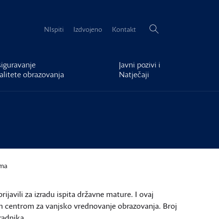
Pretraži:
NIspiti
Izdvojeno
Kontakt
iguravanje
Javni pozivi i
alitete obrazovanja
Natječaji
ima
rijavili za izradu ispita državne mature. I ovaj
im centrom za vanjsko vrednovanje obrazovanja. Broj
radnika.