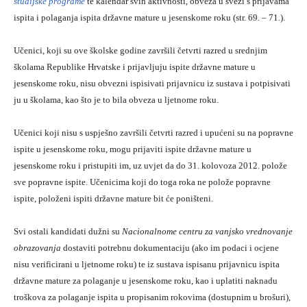
studijske programe
te kalendar svih aktivnosti, obveza u svezi s prijavama
ispita i polaganja ispita državne mature u jesenskome roku (str. 69. – 71.).
Učenici, koji su ove školske godine završili četvrti razred u srednjim
školama Republike Hrvatske i prijavljuju ispite državne mature u
jesenskome roku, nisu obvezni ispisivati prijavnicu iz sustava i potpisivati
ju u školama, kao što je to bila obveza u ljetnome roku.
Učenici koji nisu s uspješno završili četvrti razred i upućeni su na popravne
ispite u jesenskome roku, mogu prijaviti ispite državne mature u
jesenskome roku i pristupiti im, uz uvjet da do 31. kolovoza 2012. polože
sve popravne ispite. Učenicima koji do toga roka ne polože popravne
ispite, položeni ispiti državne mature bit će poništeni.
Svi ostali kandidati dužni su
Nacionalnome centru za vanjsko vrednovanje
obrazovanja
dostaviti potrebnu dokumentaciju (ako im podaci i ocjene
nisu verificirani u ljetnome roku) te iz sustava ispisanu prijavnicu ispita
državne mature za polaganje u jesenskome roku, kao i uplatiti naknadu
troškova za polaganje ispita u propisanim rokovima (dostupnim u brošuri),