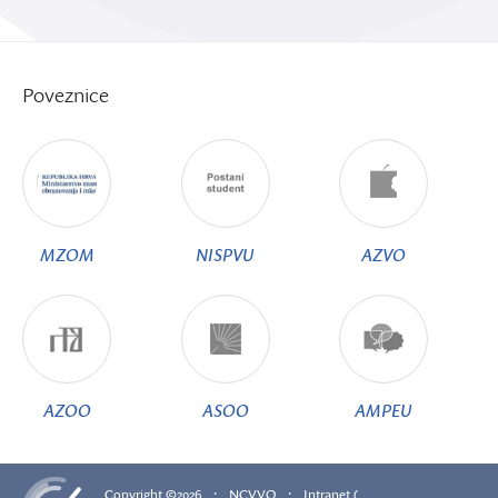
Poveznice
MZOM
NISPVU
AZVO
AZOO
ASOO
AMPEU
·
·
Copyright ©2026
NCVVO
Intranet (