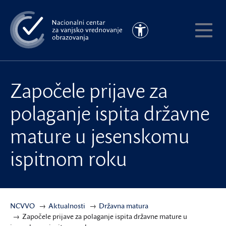
Preskoči
na
Pristupačnost
glavni
Pokaži
sadržaj
meni
Započele prijave za
polaganje ispita državne
mature u jesenskomu
ispitnom roku
NCVVO
Aktualnosti
Državna matura
Započele prijave za polaganje ispita državne mature u