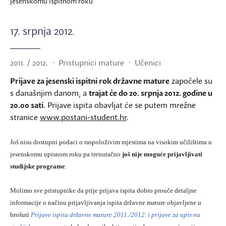
jesenskomu ispitnom roku
17. srpnja 2012.
2011. / 2012.
Pristupnici mature
Učenici
Prijave za jesenski ispitni rok državne mature
započele su
s današnjim danom, a
trajat će do 20. srpnja 2012. godine u
20.00 sati
. Prijave ispita obavljat će se putem mrežne
stranice
www.postani-student.hr
.
Još nisu dostupni podaci o raspoloživim mjestima na visokim učilištima u
jesenskomu upisnom roku pa trenutačno
još nije moguće prijavljivati
studijske programe
.
Molimo sve pristupnike da prije prijava ispita dobro prouče detaljne
informacije o načinu prijavljivanja ispita državne mature objavljene u
brošuri
Prijave ispita državne mature 2011./2012. i prijave za upis na