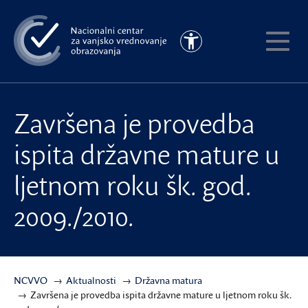
Preskoči
na
Pristupačnost
glavni
Pokaži
sadržaj
meni
Završena je provedba
ispita državne mature u
ljetnom roku šk. god.
2009./2010.
NCVVO
Aktualnosti
Državna matura
Završena je provedba ispita državne mature u ljetnom roku šk.