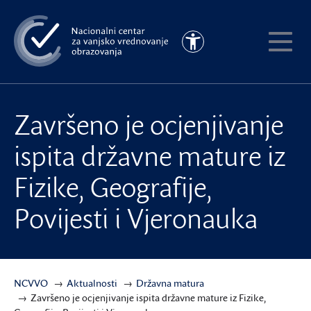
Preskoči
na
Pristupačnost
glavni
Pokaži
sadržaj
meni
Završeno je ocjenjivanje
ispita državne mature iz
Fizike, Geografije,
Povijesti i Vjeronauka
NCVVO
Aktualnosti
Državna matura
Završeno je ocjenjivanje ispita državne mature iz Fizike,