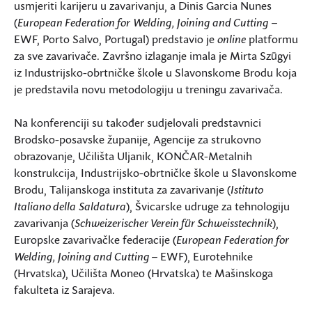
usmjeriti karijeru u zavarivanju, a Dinis Garcia Nunes
(
European Federation for
Welding, Joining and Cutting
–
EWF, Porto Salvo, Portugal) predstavio je
online
platformu
za sve zavarivače. Završno izlaganje imala je Mirta Szügyi
iz Industrijsko-obrtničke škole u Slavonskome Brodu koja
je predstavila novu metodologiju u treningu zavarivača.
Na konferenciji su također sudjelovali predstavnici
Brodsko-posavske županije, Agencije za strukovno
obrazovanje, Učilišta Uljanik, KONČAR-Metalnih
konstrukcija, Industrijsko-obrtničke škole u Slavonskome
Brodu, Talijanskoga instituta za zavarivanje (
Istituto
Italiano della
Saldatura
), Švicarske udruge za tehnologiju
zavarivanja (
Schweizerischer Verein für Schweisstechnik
),
Europske zavarivačke federacije (
European Federation for
Welding, Joining and Cutting
– EWF), Eurotehnike
(Hrvatska), Učilišta Moneo (Hrvatska) te Mašinskoga
fakulteta iz Sarajeva.