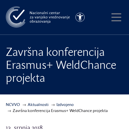
Preskoči
na
Pristupačnost
glavni
Pokaži
sadržaj
meni
Završna konferencija
Erasmus+ WeldChance
projekta
NCVVO
Aktualnosti
Izdvojeno
Završna konferencija Erasmus+ WeldChance projekta
13. srpnja 2018.