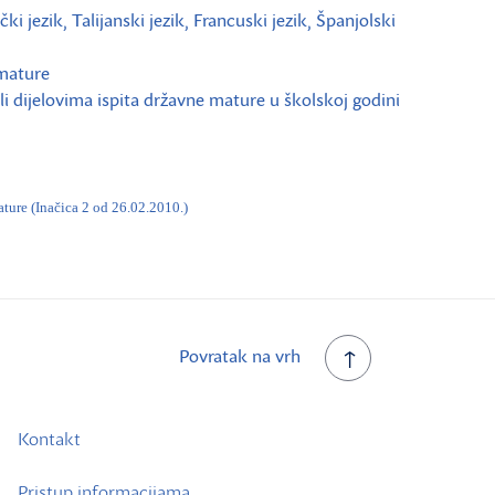
i jezik, Talijanski jezik, Francuski jezik, Španjolski
 mature
i dijelovima ispita državne mature u školskoj godini
ture (Inačica 2 od 26.02.2010.)
Povratak na vrh
Kontakt
Pristup informacijama