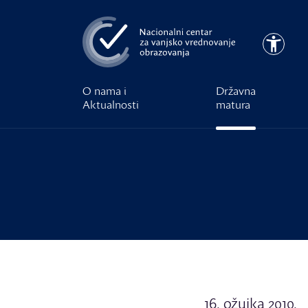
Preskoči na glavni sadržaj
Pristupa
O nama i
Državna
Aktualnosti
matura
16. ožujka 2010.