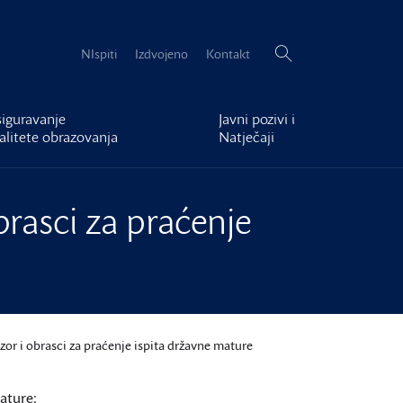
Pretraži:
NIspiti
Izdvojeno
Kontakt
iguravanje
Javni pozivi i
alitete obrazovanja
Natječaji
rasci za praćenje
r i obrasci za praćenje ispita državne mature
ature: