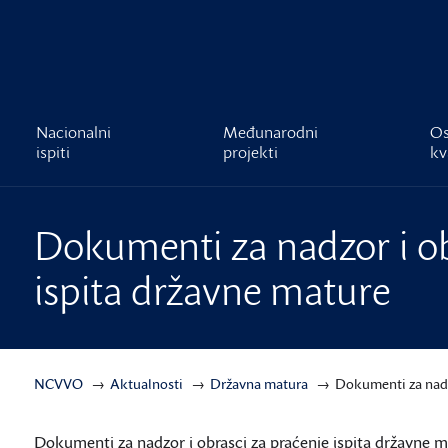
čnost
Nacionalni
Međunarodni
Os
ispiti
projekti
kv
Dokumenti za nadzor i ob
ispita državne mature
NCVVO
Aktualnosti
Državna matura
Dokumenti za nadzo
Dokumenti za nadzor i obrasci za praćenje ispita državne m