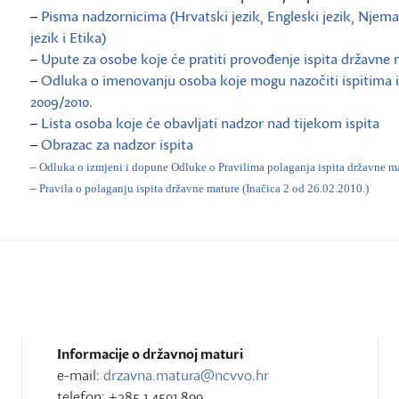
–
Pisma nadzornicima (Hrvatski jezik, Engleski jezik, Njemačk
jezik i Etika)
–
Upute za osobe koje će pratiti provođenje ispita državne
–
Odluka o imenovanju osoba koje mogu nazočiti ispitima il
2009/2010.
–
Lista osoba koje će obavljati nadzor nad tijekom ispita
–
Obrazac za nadzor ispita
–
Odluka o izmjeni i dopune Odluke o Pravilima polaganja ispita državne ma
–
Pravila o polaganju ispita državne mature (Inačica 2 od 26.02.2010.)
Informacije o državnoj maturi
e-mail:
drzavna.matura@ncvvo.hr
telefon: +385 1 4501 899