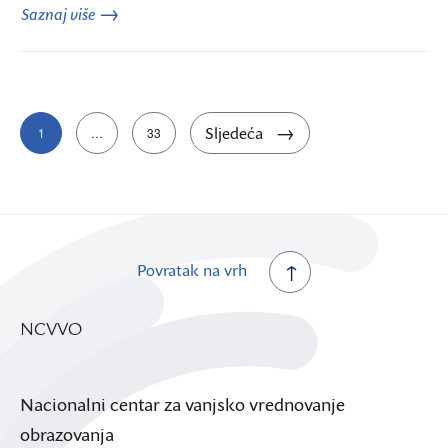
Saznaj više
Brojevi
Sljedeća
1
…
33
stranica
objava
Povratak na vrh
NCVVO
Nacionalni centar za vanjsko vrednovanje
obrazovanja