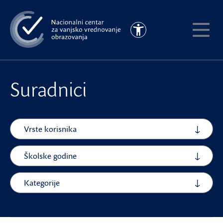
Preskoči
na
Pristupačnost
glavni
Pokaži
sadržaj
meni
Suradnici
Vrste korisnika
Školske godine
Kategorije