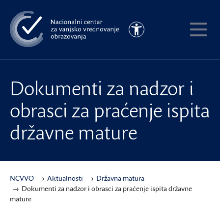
Preskoči
na
Pristupačnost
glavni
Pokaži
sadržaj
meni
Dokumenti za nadzor i
obrasci za praćenje ispita
državne mature
NCVVO
Aktualnosti
Državna matura
Dokumenti za nadzor i obrasci za praćenje ispita državne
mature