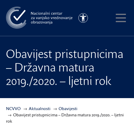
Preskoči
na
Pristupačnost
glavni
Pokaži
sadržaj
meni
Obavijest pristupnicima
– Državna matura
2019./2020. – ljetni rok
NCVVO
Aktualnosti
Obavijesti
Obavijest pristupnicima – Državna matura 2019./2020. – ljetni
rok