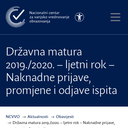
Preskoči
na
Pristupačnost
glavni
Pokaži
sadržaj
meni
Državna matura
2019./2020. – ljetni rok –
Naknadne prijave,
promjene i odjave ispita
NCVVO
Aktualnosti
Obavijesti
Državna matura 2019./2020. – ljetni rok – Naknadne prijave,