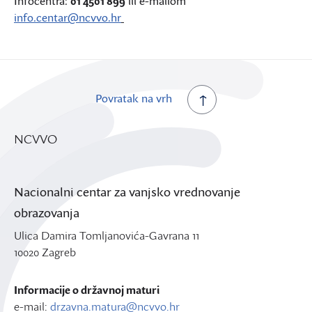
Infocentra:
01 4501 899
ili e-mailom
info.centar@ncvvo.hr
Povratak na vrh
NCVVO
Nacionalni centar za vanjsko vrednovanje
obrazovanja
Ulica Damira Tomljanovića-Gavrana 11
10020 Zagreb
Informacije o državnoj maturi
e-mail:
drzavna.matura@ncvvo.hr