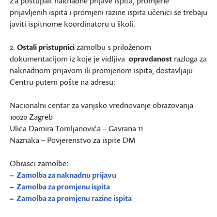
Za postupak naknadne prijave ispita, promjene
prijavljenih ispita i promjeni razine ispita učenici se trebaju
javiti ispitnome koordinatoru u školi.
2.
Ostali pristupnici
zamolbu s priloženom
dokumentacijom iz koje je vidljiva
opravdanost
razloga za
naknadnom prijavom ili promjenom ispita, dostavljaju
Centru putem pošte na adresu:
Nacionalni centar za vanjsko vrednovanje obrazovanja
10020 Zagreb
Ulica Damira Tomljanovića – Gavrana 11
Naznaka – Povjerenstvo za ispite DM
Obrasci zamolbe:
–
Zamolba za naknadnu prijavu
–
Zamolba za promjenu ispita
–
Zamolba za promjenu razine ispita