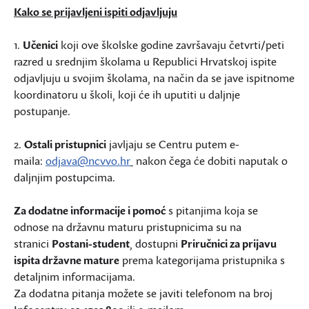
Kako se prijavljeni ispiti odjavljuju
1.
Učenici
koji ove školske godine završavaju četvrti/peti
razred u srednjim školama u Republici Hrvatskoj ispite
odjavljuju u svojim školama, na način da se jave ispitnome
koordinatoru u školi, koji će ih uputiti u daljnje
postupanje.
2.
Ostali pristupnici
javljaju se Centru putem e-
maila:
odjava@ncvvo.hr
nakon čega će dobiti naputak o
daljnjim postupcima.
Za dodatne informacije i pomoć
s pitanjima koja se
odnose na državnu maturu pristupnicima su na
stranici
Postani-student
, dostupni
Priručnici za prijavu
ispita državne mature
prema kategorijama pristupnika s
detaljnim informacijama.
Za dodatna pitanja možete se javiti telefonom na broj