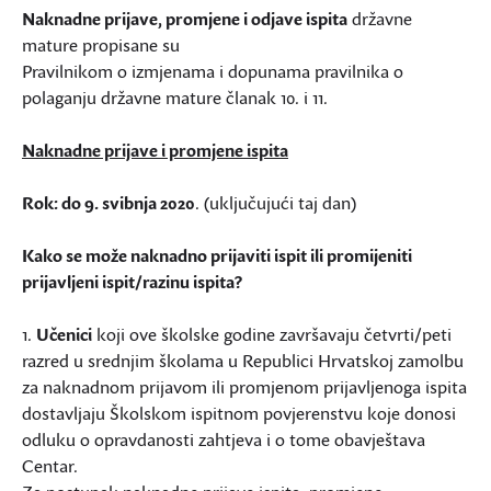
Naknadne prijave, promjene i odjave ispita
državne
mature propisane su
Pravilnikom o izmjenama i dopunama pravilnika o
polaganju državne mature članak 10. i 11.
Naknadne prijave i promjene ispita
Rok: do 9. svibnja 2020
. (uključujući taj dan)
Kako se može naknadno prijaviti ispit ili promijeniti
prijavljeni ispit/razinu ispita?
1.
Učenici
koji ove školske godine završavaju četvrti/peti
razred u srednjim školama u Republici Hrvatskoj zamolbu
za naknadnom prijavom ili promjenom prijavljenoga ispita
dostavljaju Školskom ispitnom povjerenstvu koje donosi
odluku o opravdanosti zahtjeva i o tome obavještava
Centar.