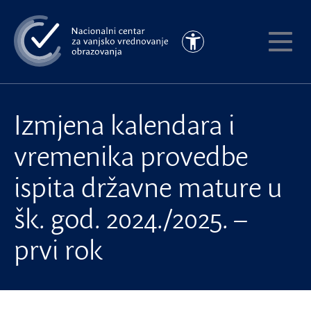
Preskoči
na
Pristupačnost
glavni
Pokaži
sadržaj
meni
Izmjena kalendara i
vremenika provedbe
ispita državne mature u
šk. god. 2024./2025. –
prvi rok