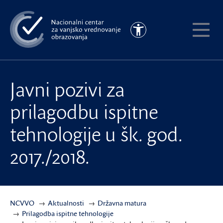
Preskoči
na
Pristupačnost
glavni
Pokaži
sadržaj
meni
Javni pozivi za
prilagodbu ispitne
tehnologije u šk. god.
2017./2018.
NCVVO
Aktualnosti
Državna matura
Prilagodba ispitne tehnologije