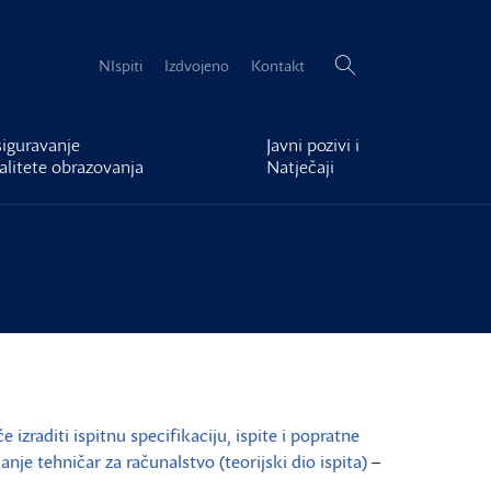
Pretraži:
NIspiti
Izdvojeno
Kontakt
iguravanje
Javni pozivi i
alitete obrazovanja
Natječaji
izraditi ispitnu specifikaciju, ispite i popratne
nje tehničar za računalstvo (teorijski dio ispita)
–