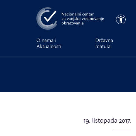
Preskoči na glavni sadržaj
Pristupa
O nama i
Državna
Aktualnosti
matura
19. listopada 2017.