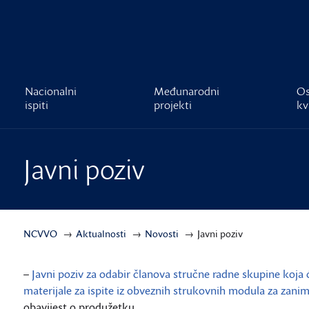
čnost
Nacionalni
Međunarodni
Os
ispiti
projekti
kv
Javni poziv
NCVVO
Aktualnosti
Novosti
Javni poziv
–
Javni poziv za odabir članova stručne radne skupine koja će 
materijale za ispite iz obveznih strukovnih modula za zanima
obavijest o produžetku