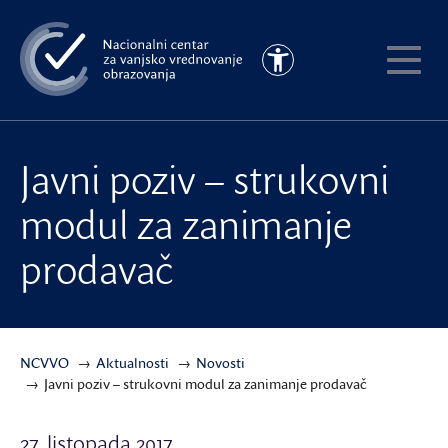
Preskoči
na
Pristupačnost
glavni
Pokaži
sadržaj
meni
Javni poziv – strukovni
modul za zanimanje
prodavač
NCVVO
Aktualnosti
Novosti
Javni poziv – strukovni modul za zanimanje prodavač
27. listopada 2017.