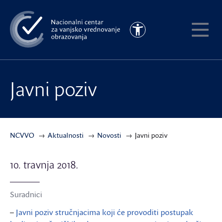
Preskoči
na
Pristupačnost
glavni
Pokaži
sadržaj
meni
Javni poziv
NCVVO
Aktualnosti
Novosti
Javni poziv
10. travnja 2018.
Suradnici
–
Javni poziv stručnjacima koji će provoditi postupak