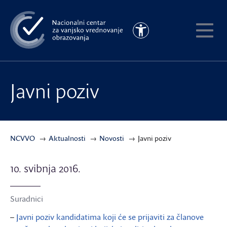
Preskoči
na
Pristupačnost
glavni
Pokaži
sadržaj
meni
Javni poziv
NCVVO
Aktualnosti
Novosti
Javni poziv
10. svibnja 2016.
Suradnici
–
Javni poziv kandidatima koji će se prijaviti za članove