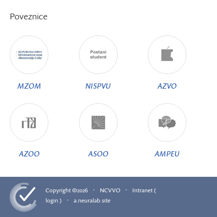
Poveznice
MZOM
NISPVU
AZVO
AZOO
ASOO
AMPEU
·
·
Copyright ©2026
NCVVO
Intranet (
·
login )
a.neuralab.site