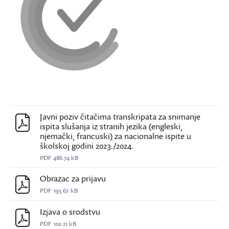
Javni poziv čitačima transkripata za snimanje
ispita slušanja iz stranih jezika (engleski,
njemački, francuski) za nacionalne ispite u
školskoj godini 2023./2024.
PDF
486.74 kB
Obrazac za prijavu
PDF
193.67 kB
Izjava o srodstvu
PDF
100.21 kB