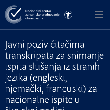
Preskoči
na
Pristupačnost
glavni
Pokaži
sadržaj
meni
Javni poziv čitačima
transkripata za snimanje
ispita slušanja iz stranih
jezika (engleski,
njemački, francuski) za
nacionalne ispite u