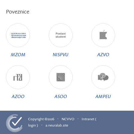
Poveznice
MZOM
NISPVU
AZVO
AZOO
ASOO
AMPEU
·
·
Copyright ©2026
NCVVO
Intranet (
·
login )
a.neuralab.site