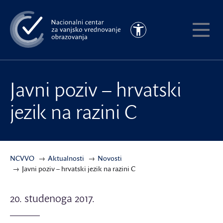
Preskoči
na
Pristupačnost
glavni
Pokaži
sadržaj
meni
Javni poziv – hrvatski
jezik na razini C
NCVVO
Aktualnosti
Novosti
Javni poziv – hrvatski jezik na razini C
20. studenoga 2017.