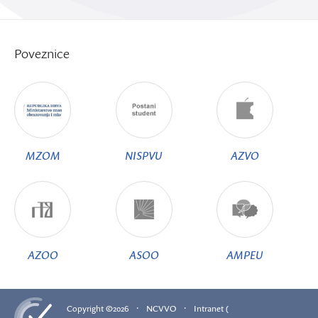
Poveznice
MZOM
NISPVU
AZVO
AZOO
ASOO
AMPEU
·
·
Copyright ©2026
NCVVO
Intranet (