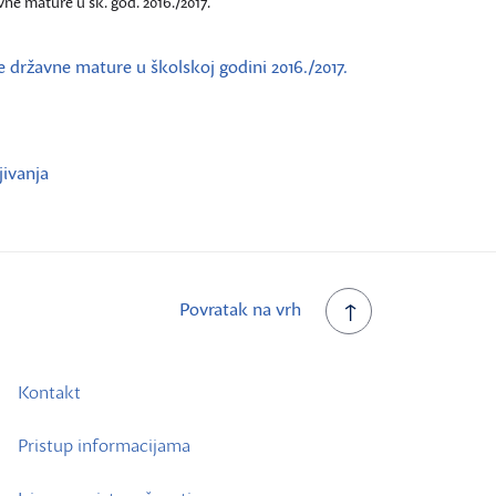
vne mature u šk. god. 2016./2017.
te državne mature u školskoj godini 2016./2017.
jivanja
Povratak na vrh
Kontakt
Pristup informacijama