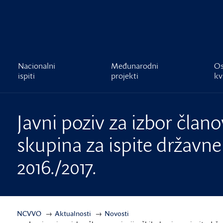
čnost
Nacionalni
Međunarodni
Os
ispiti
projekti
kv
Javni poziv za izbor člano
skupina za ispite državne
2016./2017.
NCVVO
Aktualnosti
Novosti