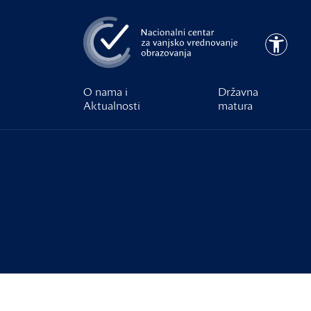
Preskoči na glavni sadržaj
Pristupa
O nama i
Državna
Aktualnosti
matura