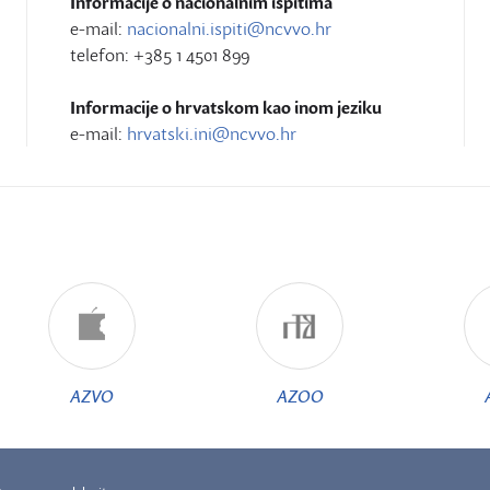
Informacije o nacionalnim ispitima
e-mail:
nacionalni.ispiti@ncvvo.hr
telefon: +385 1 4501 899
Informacije o hrvatskom kao inom jeziku
e-mail:
hrvatski.ini@ncvvo.hr
AZVO
AZOO