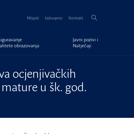
Pretraži:
NIspiti
Izdvojeno
Kontakt
iguravanje
Javni pozivi i
alitete obrazovanja
Natječaji
va ocjenjivačkih
 mature u šk. god.