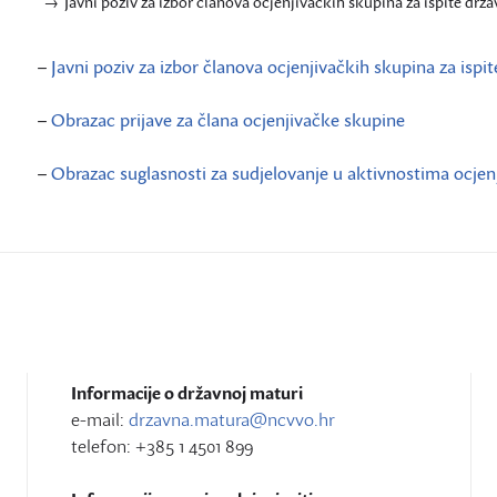
Javni poziv za izbor članova ocjenjivačkih skupina za ispite drža
–
Javni poziv za izbor članova ocjenjivačkih skupina za ispi
–
Obrazac prijave za člana ocjenjivačke skupine
–
Obrazac suglasnosti za sudjelovanje u aktivnostima ocjen
Informacije o državnoj maturi
e-mail:
drzavna.matura@ncvvo.hr
telefon: +385 1 4501 899