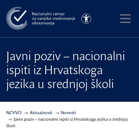
Preskoči
na
Pristupačnost
glavni
Pokaži
sadržaj
meni
Javni poziv – nacionalni
ispiti iz Hrvatskoga
jezika u srednjoj školi
NCVVO
Aktualnosti
Novosti
Javni poziv – nacionalni ispiti iz Hrvatskoga jezika u srednjoj
školi