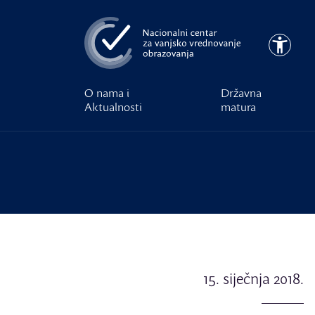
Preskoči na glavni sadržaj
Pristupa
O nama i
Državna
Aktualnosti
matura
15. siječnja 2018.