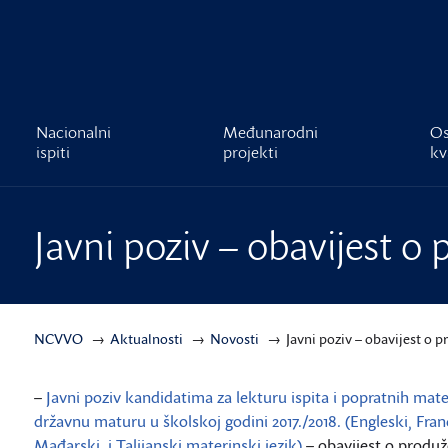
čnost
Nacionalni
Međunarodni
Os
ispiti
projekti
kv
Javni poziv – obavijest o
NCVVO
Aktualnosti
Novosti
Javni poziv – obavijest o 
–
Javni poziv kandidatima za lekturu ispita i popratnih mater
državnu maturu u školskoj godini 2017./2018. (Engleski, Franc
Mađarski, i Talijanski materinski jezik)
– obavijest o produ