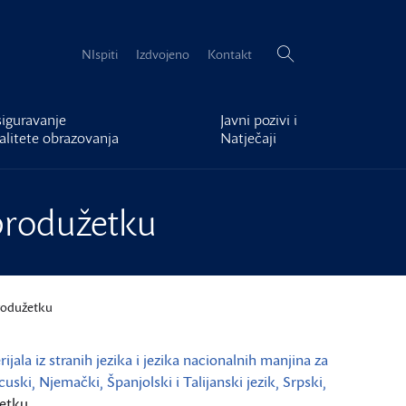
Pretraži:
NIspiti
Izdvojeno
Kontakt
iguravanje
Javni pozivi i
alitete obrazovanja
Natječaji
 produžetku
produžetku
ijala iz stranih jezika i jezika nacionalnih manjina za
uski, Njemački, Španjolski i Talijanski jezik, Srpski,
žetku