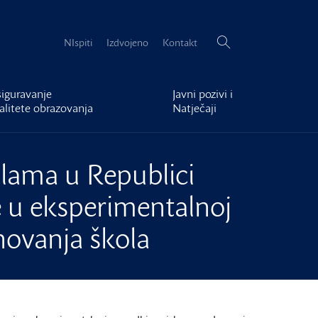
Pretraži:
NIspiti
Izdvojeno
Kontakt
iguravanje
Javni pozivi i
alitete obrazovanja
Natječaji
lama u Republici
e u eksperimentalnoj
novanja škola