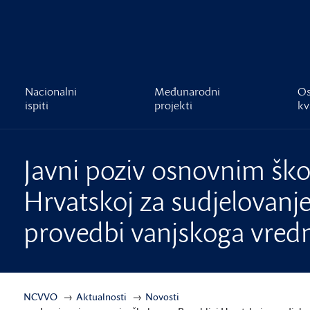
čnost
Nacionalni
Međunarodni
Os
ispiti
projekti
kv
Javni poziv osnovnim ško
Hrvatskoj za sudjelovanj
provedbi vanjskoga vred
NCVVO
Aktualnosti
Novosti