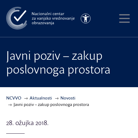
Preskoči
na
Pristupačnost
glavni
Pokaži
sadržaj
meni
Javni poziv – zakup
poslovnoga prostora
NCVVO
Aktualnosti
Novosti
Javni poziv – zakup poslovnoga prostora
28. ožujka 2018.