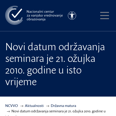
Preskoči
na
Pristupačnost
glavni
Pokaži
sadržaj
meni
Novi datum održavanja
seminara je 21. ožujka
2010. godine u isto
vrijeme
NCVVO
Aktualnosti
Državna matura
Novi datum održavanja seminara je 21. ožujka 2010. godine u