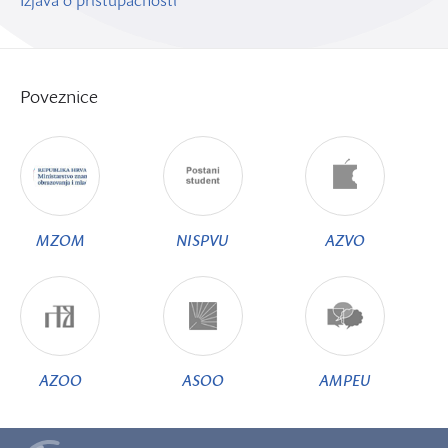
Izjava o pristupačnosti
Poveznice
MZOM
NISPVU
AZVO
AZOO
ASOO
AMPEU