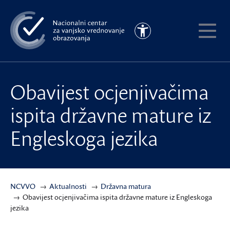
Preskoči
na
Pristupačnost
glavni
Pokaži
sadržaj
meni
Obavijest ocjenjivačima
ispita državne mature iz
Engleskoga jezika
NCVVO
Aktualnosti
Državna matura
Obavijest ocjenjivačima ispita državne mature iz Engleskoga
jezika