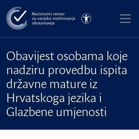
Preskoči
na
Pristupačnost
glavni
Pokaži
sadržaj
meni
Obavijest osobama koje
nadziru provedbu ispita
državne mature iz
Hrvatskoga jezika i
Glazbene umjenosti