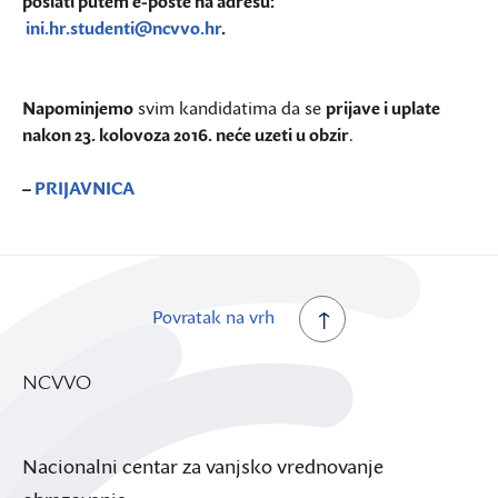
poslati putem e-pošte na adresu:
ini.hr.studenti@ncvvo.hr
.
Napominjemo
svim kandidatima da se
prijave i uplate
nakon 23. kolovoza 2016. neće uzeti u obzir
.
–
PRIJAVNICA
Povratak na vrh
NCVVO
Nacionalni centar za vanjsko vrednovanje