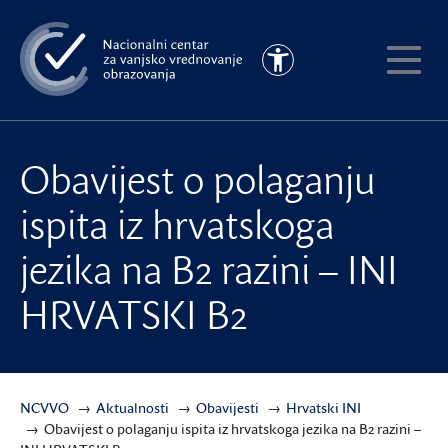
Preskoči
na
Pristupačnost
glavni
Pokaži
sadržaj
meni
Obavijest o polaganju
ispita iz hrvatskoga
jezika na B2 razini – INI
HRVATSKI B2
NCVVO
Aktualnosti
Obavijesti
Hrvatski INI
Obavijest o polaganju ispita iz hrvatskoga jezika na B2 razini –