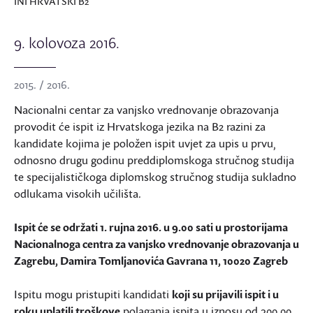
INI HRVATSKI B2
9. kolovoza 2016.
2015. / 2016.
Nacionalni centar za vanjsko vrednovanje obrazovanja
provodit će ispit iz Hrvatskoga jezika na B2 razini za
kandidate kojima je položen ispit uvjet za upis u prvu,
odnosno drugu godinu preddiplomskoga stručnog studija
te specijalističkoga diplomskog stručnog studija sukladno
odlukama visokih učilišta.
Ispit će se održati 1. rujna 2016. u 9.00 sati u prostorijama
Nacionalnoga centra za vanjsko vrednovanje obrazovanja u
Zagrebu, Damira Tomljanovića Gavrana 11, 10020 Zagreb
Ispitu mogu pristupiti kandidati
koji su prijavili ispit i u
roku uplatili troškove
polaganja ispita u iznosu od 300,00