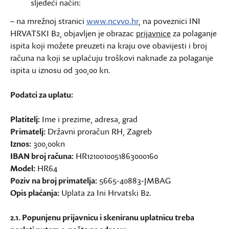
sljedeći način:
– na mrežnoj stranici
www.ncvvo.hr
, na poveznici INI
HRVATSKI B2, objavljen je obrazac
prijavnice
za polaganje
ispita koji možete preuzeti na kraju ove obavijesti i broj
računa na koji se uplaćuju troškovi naknade za polaganje
ispita u iznosu od 300,00 kn.
Podatci za uplatu:
Platitelj:
Ime i prezime, adresa, grad
Primatelj:
Državni proračun RH, Zagreb
Iznos:
300,00kn
IBAN broj računa:
HR1210010051863000160
Model:
HR64
Poziv na broj primatelja:
5665-40883-JMBAG
Opis plaćanja:
Uplata za Ini Hrvatski B2.
2.1. Popunjenu prijavnicu i skeniranu uplatnicu treba