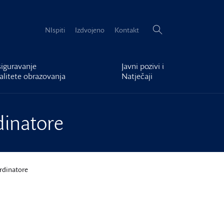
Pretraži:
NIspiti
Izdvojeno
Kontakt
iguravanje
Javni pozivi i
alitete obrazovanja
Natječaji
dinatore
ordinatore