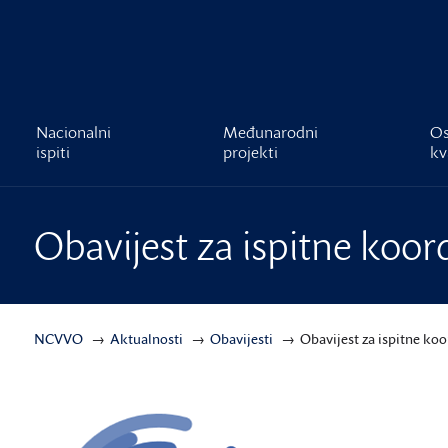
čnost
Nacionalni
Međunarodni
Os
ispiti
projekti
kv
Obavijest za ispitne koor
NCVVO
Aktualnosti
Obavijesti
Obavijest za ispitne ko