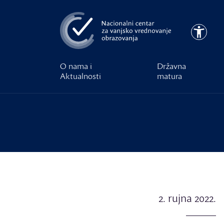
Preskoči na glavni sadržaj
Pristupa
O nama i
Državna
Aktualnosti
matura
2. rujna 2022.