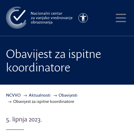
Preskoči
na
Pristupačnost
glavni
Pokaži
sadržaj
meni
Obavijest za ispitne
koordinatore
NCVVO
Aktualnosti
Obavijesti
Obavijest za ispitne koordinatore
5. lipnja 2023.