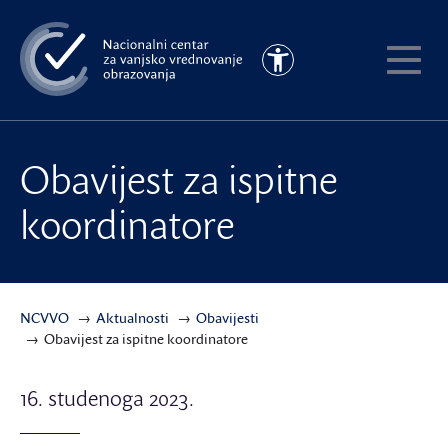
Preskoči
na
Pristupačnost
glavni
Pokaži
sadržaj
meni
Obavijest za ispitne
koordinatore
NCVVO
Aktualnosti
Obavijesti
Obavijest za ispitne koordinatore
16. studenoga 2023.