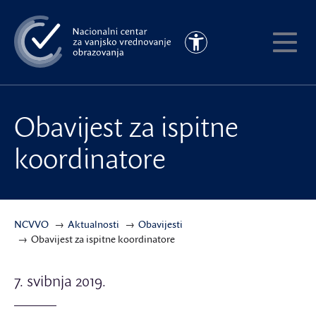
Preskoči
na
Pristupačnost
glavni
Pokaži
sadržaj
meni
Obavijest za ispitne
koordinatore
NCVVO
Aktualnosti
Obavijesti
Obavijest za ispitne koordinatore
7. svibnja 2019.