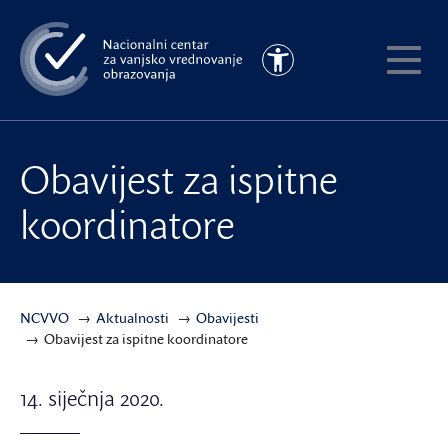
Preskoči
na
Pristupačnost
glavni
Pokaži
sadržaj
meni
Obavijest za ispitne
koordinatore
NCVVO
Aktualnosti
Obavijesti
Obavijest za ispitne koordinatore
14. siječnja 2020.