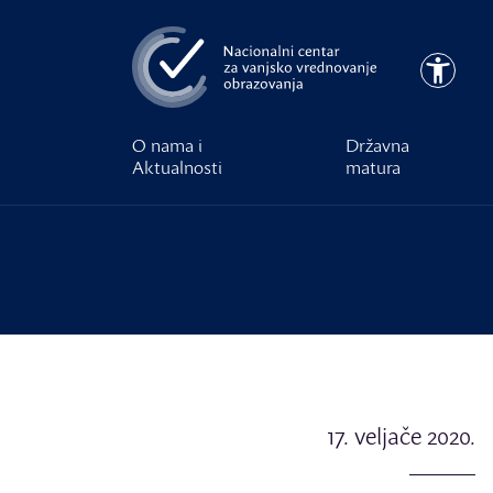
Preskoči na glavni sadržaj
Pristupa
O nama i
Državna
Aktualnosti
matura
17. veljače 2020.