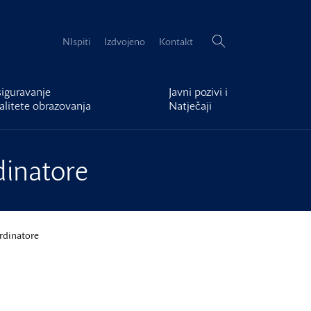
Pretraži:
NIspiti
Izdvojeno
Kontakt
iguravanje
Javni pozivi i
alitete obrazovanja
Natječaji
dinatore
ordinatore