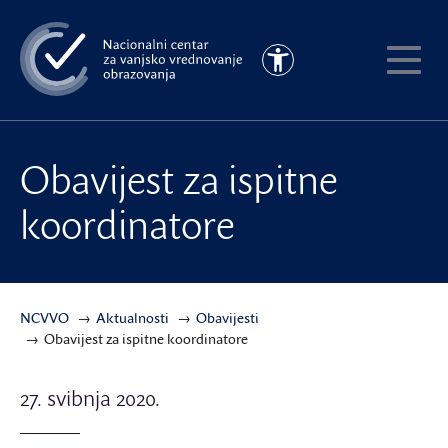
Preskoči
na
Pristupačnost
glavni
Pokaži
sadržaj
meni
Obavijest za ispitne
koordinatore
NCVVO
Aktualnosti
Obavijesti
Obavijest za ispitne koordinatore
27. svibnja 2020.