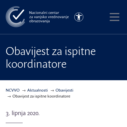
Preskoči
na
Pristupačnost
glavni
Pokaži
sadržaj
meni
Obavijest za ispitne
koordinatore
NCVVO
Aktualnosti
Obavijesti
Obavijest za ispitne koordinatore
3. lipnja 2020.