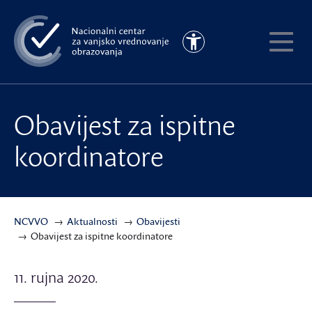
Preskoči
na
Pristupačnost
glavni
Pokaži
sadržaj
meni
Obavijest za ispitne
koordinatore
NCVVO
Aktualnosti
Obavijesti
Obavijest za ispitne koordinatore
11. rujna 2020.