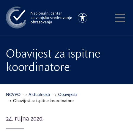
Preskoči
na
Pristupačnost
glavni
Pokaži
sadržaj
meni
Obavijest za ispitne
koordinatore
NCVVO
Aktualnosti
Obavijesti
Obavijest za ispitne koordinatore
24. rujna 2020.