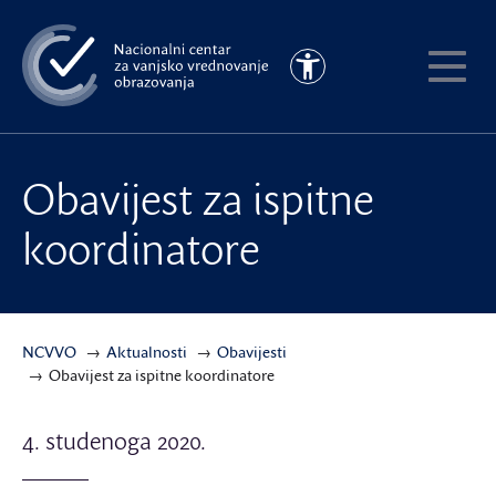
Preskoči
na
Pristupačnost
glavni
Pokaži
sadržaj
meni
Obavijest za ispitne
koordinatore
NCVVO
Aktualnosti
Obavijesti
Obavijest za ispitne koordinatore
4. studenoga 2020.