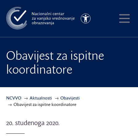
Preskoči
na
Pristupačnost
glavni
Pokaži
sadržaj
meni
Obavijest za ispitne
koordinatore
NCVVO
Aktualnosti
Obavijesti
Obavijest za ispitne koordinatore
20. studenoga 2020.