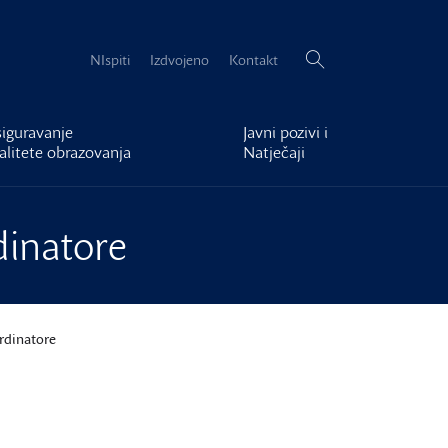
Pretraži:
NIspiti
Izdvojeno
Kontakt
iguravanje
Javni pozivi i
alitete obrazovanja
Natječaji
dinatore
ordinatore