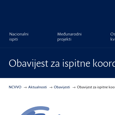
čnost
Nacionalni
Međunarodni
Os
ispiti
projekti
kv
Obavijest za ispitne koor
NCVVO
Aktualnosti
Obavijesti
Obavijest za ispitne ko