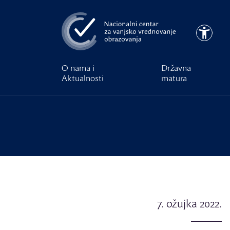
Preskoči na glavni sadržaj
Pristupa
O nama i
Državna
Aktualnosti
matura
7. ožujka 2022.