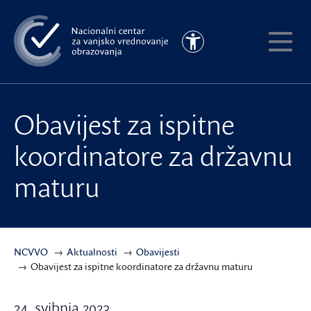
Preskoči
na
Pristupačnost
glavni
Pokaži
sadržaj
meni
Obavijest za ispitne
koordinatore za državnu
maturu
NCVVO
Aktualnosti
Obavijesti
Obavijest za ispitne koordinatore za državnu maturu
24. svibnja 2023.